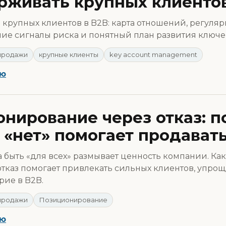
рживать крупных клиенто
 крупных клиентов в B2B: карта отношений, регуляр
ние сигналы риска и понятный план развития ключев
продажи
крупные клиенты
key account management
ью
нирование через отказ: п
 «нет» помогает продават
 быть «для всех» размывает ценность компании. К
отказ помогает привлекать сильных клиентов, упро
рие в B2B.
продажи
Позиционирование
ью