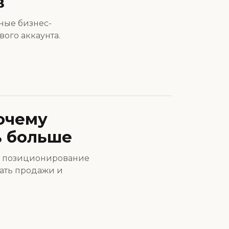
в
ные бизнес-
ого аккаунта.
очему
ь больше
ак позиционирование
щать продажи и