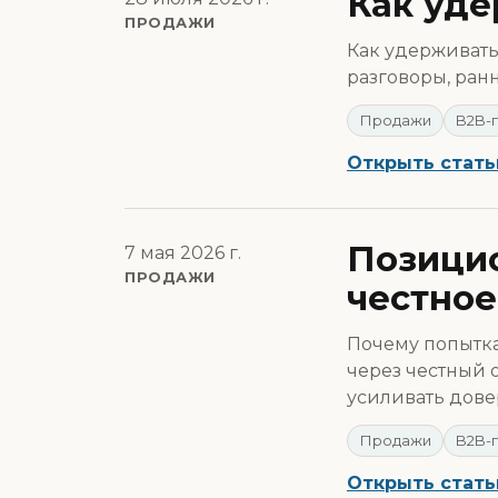
Как уде
ПРОДАЖИ
Как удерживать
разговоры, ран
Продажи
B2B-
Открыть стат
Позицио
7 мая 2026 г.
ПРОДАЖИ
честное
Почему попытка
через честный 
усиливать дове
Продажи
B2B-
Открыть стат