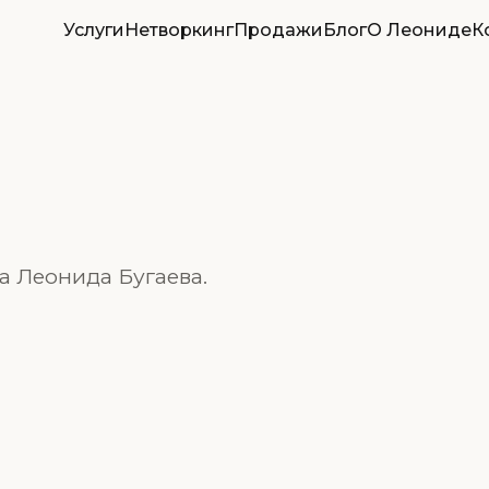
Услуги
Нетворкинг
Продажи
Блог
О Леониде
К
га Леонида Бугаева.