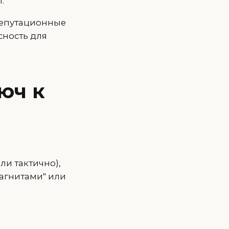
.
репутационные
сность для
юч к
ли тактично),
Магнитами" или