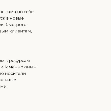
ов сама по себе.
уск в новые
ля быстрого
овым клиентам,
м к ресурсам
и. Именно они –
то носители
иальные
ыми