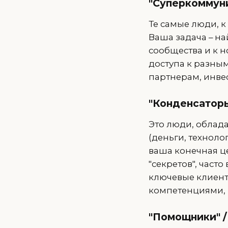
"Суперкоммуни
Те самые люди, к 
Ваша задача – на
сообщества и к 
доступа к разны
партнерам, инве
"Конденсаторы
Это люди, облад
(деньги, техноло
ваша конечная це
"секретов", част
ключевые клиент
компетенциями, 
"Помощники" /