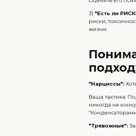
Оцените его псих
3)
"Есть ли РИСК
риски, токсичнос
жизни.
Понима
подход
"Нарциссы":
Хот
Ваша тактика: По
никогда не конк
"Конденсаторами"
"Тревожные":
За