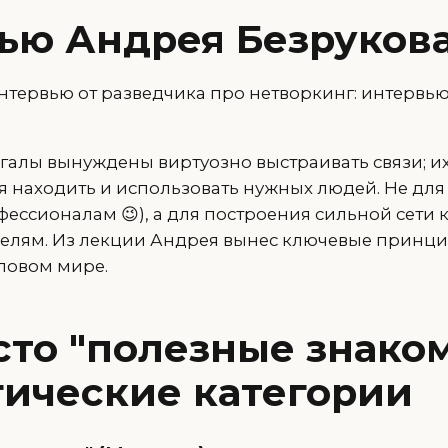
ью Андрея Безруков
нтервью от разведчика про нетворкинг: интервь
галы вынуждены виртуозно выстраивать связи; их
ия находить и использовать нужных людей. Не дл
фессионалам 😉), а для построения сильной сети 
 целям. Из лекции Андрея вынес ключевые принц
ловом мире.
сто "полезные знаком
гические категории