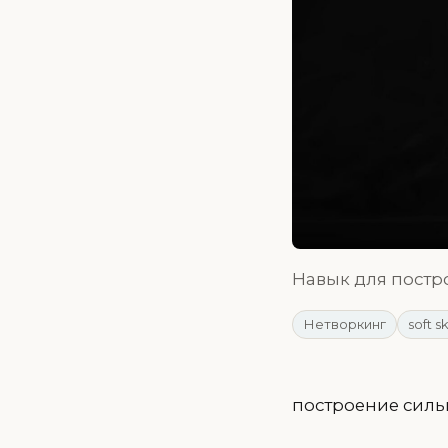
Навык для постро
Нетворкинг
soft sk
построение сильн