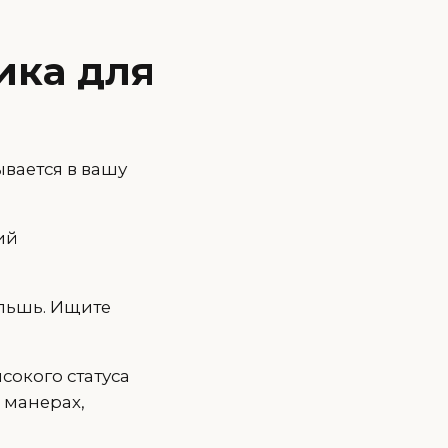
ика для
ывается в вашу
ий
льшь. Ищите
сокого статуса
, манерах,