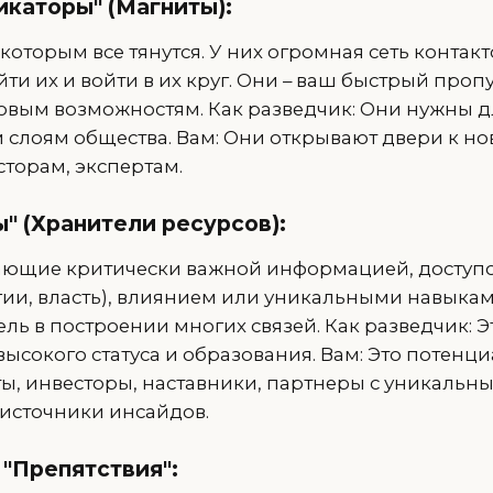
каторы" (Магниты):
которым все тянутся. У них огромная сеть контакт
йти их и войти в их круг. Они – ваш быстрый проп
новым возможностям. Как разведчик: Они нужны д
м слоям общества. Вам: Они открывают двери к н
сторам, экспертам.
" (Хранители ресурсов):
ающие критически важной информацией, доступо
гии, власть), влиянием или уникальными навыкам
ль в построении многих связей. Как разведчик: Э
о высокого статуса и образования. Вам: Это потенц
ы, инвесторы, наставники, партнеры с уникальн
источники инсайдов.
 "Препятствия":