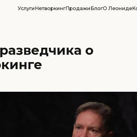
Услуги
Нетворкинг
Продажи
Блог
О Леониде
К
разведчика о
ркинге