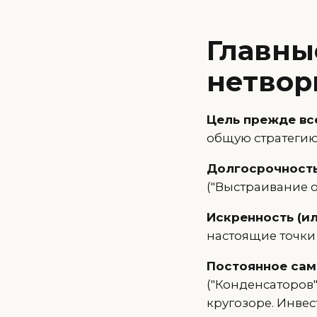
Главны
нетвор
Цель прежде вс
общую стратегию
Долгосрочност
("Выстраивание 
Искренность (ил
настоящие точки
Постоянное са
("Конденсаторов"
кругозоре. Инвес