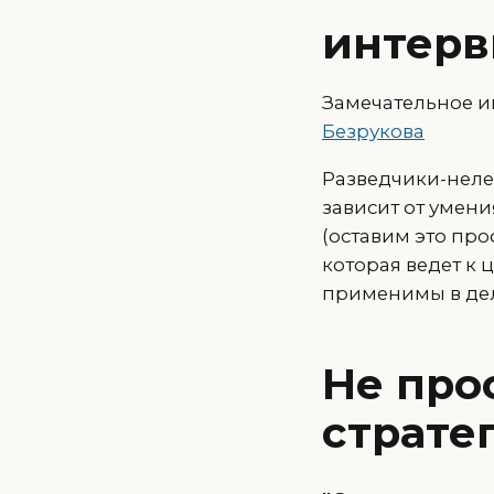
интерв
Замечательное и
Безрукова
Разведчики-неле
зависит от умен
(оставим это про
которая ведет к
применимы в де
Не про
страте