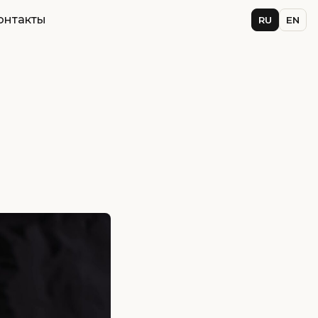
онтакты
RU
EN