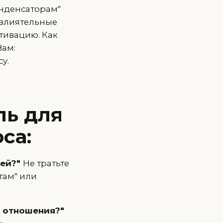
онденсаторам"
 влиятельные
тивацию. Как
Вам:
у.
ль для
са:
лей?"
Не тратьте
там" или
 отношения?"