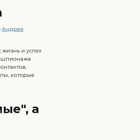
а
ю
Андрея
 жизнь и успех
я шпионажа
контактов,
ипы, которые
ые", а