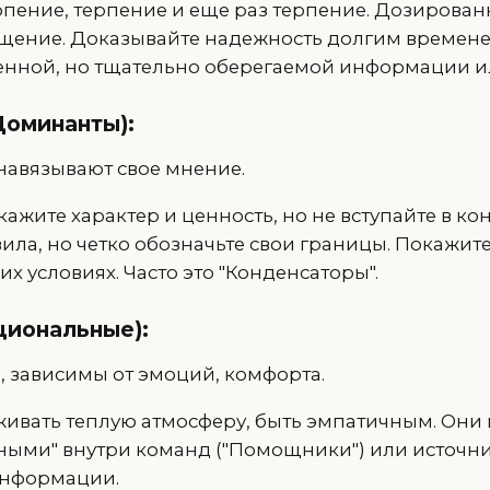
рпение, терпение и еще раз терпение. Дозирован
щение. Доказывайте надежность долгим времене
енной, но тщательно оберегаемой информации ил
Доминанты):
навязывают свое мнение.
кажите характер и ценность, но не вступайте в к
ила, но четко обозначьте свои границы. Покажите
их условиях. Часто это "Конденсаторы".
циональные):
 зависимы от эмоций, комфорта.
живать теплую атмосферу, быть эмпатичным. Они 
ными" внутри команд ("Помощники") или источн
нформации.