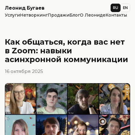
Леонид Бугаев
RU
EN
Услуги
Нетворкинг
Продажи
Блог
О Леониде
Контакты
Как общаться, когда вас нет
в Zoom: навыки
асинхронной коммуникации
16 октября 2025