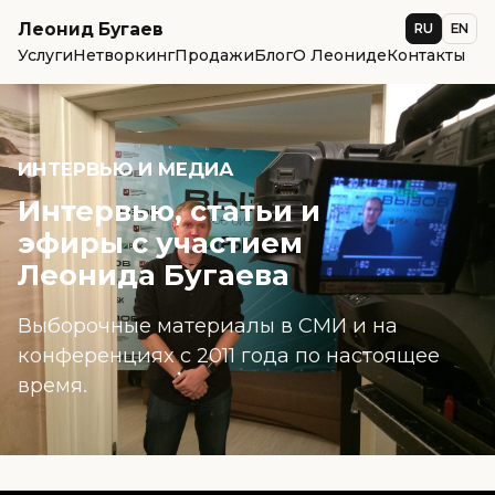
Леонид Бугаев
RU
EN
Услуги
Нетворкинг
Продажи
Блог
О Леониде
Контакты
ИНТЕРВЬЮ И МЕДИА
Интервью, статьи и
эфиры с участием
Леонида Бугаева
Выборочные материалы в СМИ и на
конференциях с 2011 года по настоящее
время.