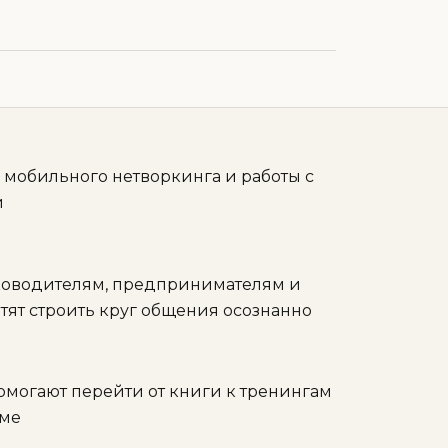
 мобильного нетворкинга и работы с
и
ководителям, предпринимателям и
отят строить круг общения осознанно
омогают перейти от книги к тренингам
еме