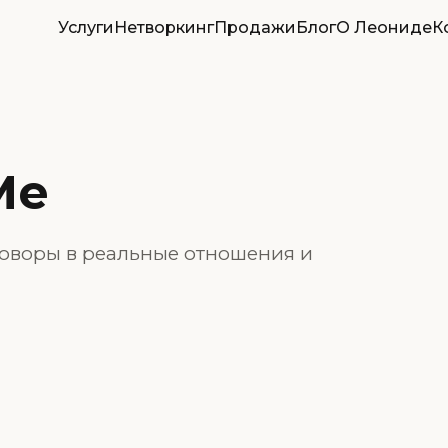
Услуги
Нетворкинг
Продажи
Блог
О Леониде
К
Me
говоры в реальные отношения и