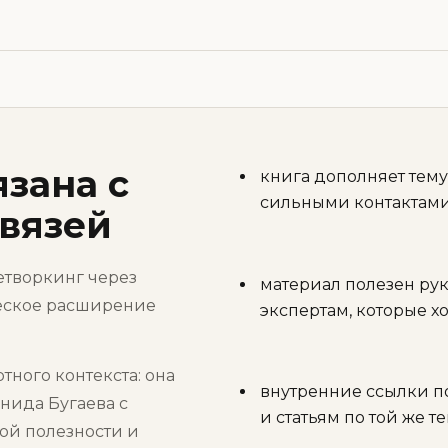
язана с
книга дополняет тему
сильными контактам
вязей
нетворкинг через
материал полезен ру
ческое расширение
экспертам, которые х
тного контекста: она
внутренние ссылки п
нида Бугаева с
и статьям по той же т
ой полезности и