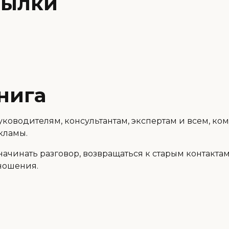
сылки
нига
ководителям, консультантам, экспертам и всем, ко
кламы.
 начинать разговор, возвращаться к старым контакта
ношения.