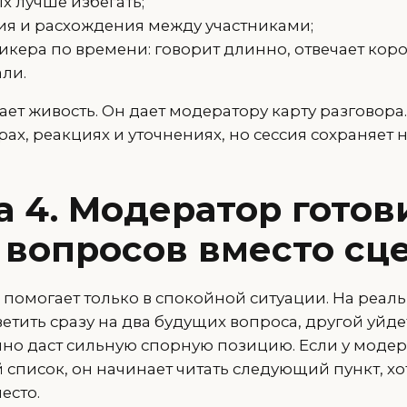
х лучше избегать;
сия и расхождения между участниками;
кера по времени: говорит длинно, отвечает коро
али.
ет живость. Он дает модератору карту разговора
рах, реакциях и уточнениях, но сессия сохраняет 
 4. Модератор готов
 вопросов вместо сц
 помогает только в спокойной ситуации. На реал
етить сразу на два будущих вопроса, другой уйдет
но даст сильную спорную позицию. Если у модер
список, он начинает читать следующий пункт, хо
есто.