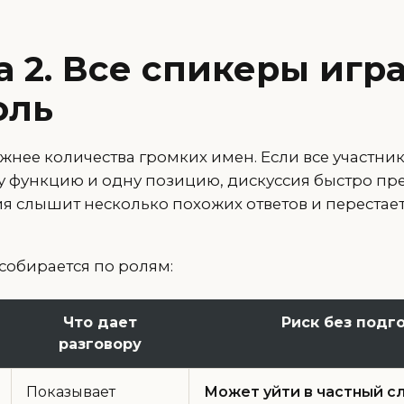
 2. Все спикеры игр
оль
жнее количества громких имен. Если все участни
у функцию и одну позицию, дискуссия быстро пр
ия слышит несколько похожих ответов и перестае
собирается по ролям:
Что дает
Риск без подг
разговору
Показывает
Может уйти в частный с