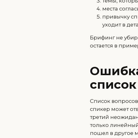
темы, которы
места согла
привычку спи
уходит в дет
Брифинг не убира
остается в приме
Ошибка
список
Список вопросов
спикер может отв
третий неожидан
только линейный 
пошел в другое м