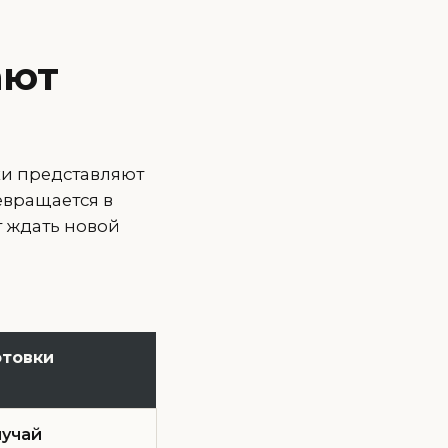
ают
ки представляют
евращается в
т ждать новой
отовки
лучай