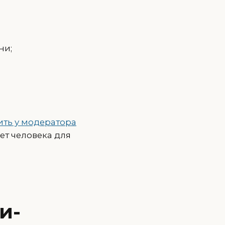
ни;
ить у модератора
ет человека для
и-