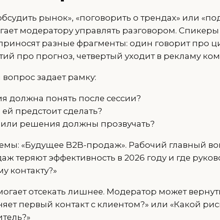
бсудить рынок», «поговорить о трендах» или «по
гает модератору управлять разговором. Спикер
приносят разные фрагменты: один говорит про ц
тий про прогноз, четвертый уходит в рекламу ко
 вопрос задает рамку:
ия должна понять после сессии?
 ей предстоит сделать?
 или решения должны прозвучать?
емы: «Будущее B2B-продаж». Рабочий главный во
аж теряют эффективность в 2026 году и где руко
у контакту?»
могает отсекать лишнее. Модератор может вернут
еняет первый контакт с клиентом?» или «Какой ри
итель?»