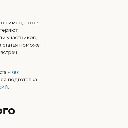
сок имен, но не
 теряют
ли участников,
а статья поможет
 встреч
ста
«Как
няя подготовка
сий
.
ого