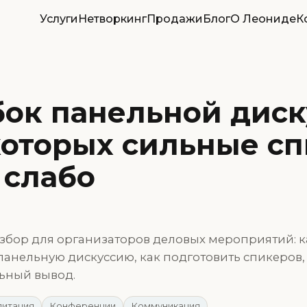
Услуги
Нетворкинг
Продажи
Блог
О Леониде
К
ок панельной диск
которых сильные с
 слабо
збор для организаторов деловых мероприятий: к
анельную дискуссию, как подготовить спикеров,
ьный вывод.
итация
Конференции
Коммуникация