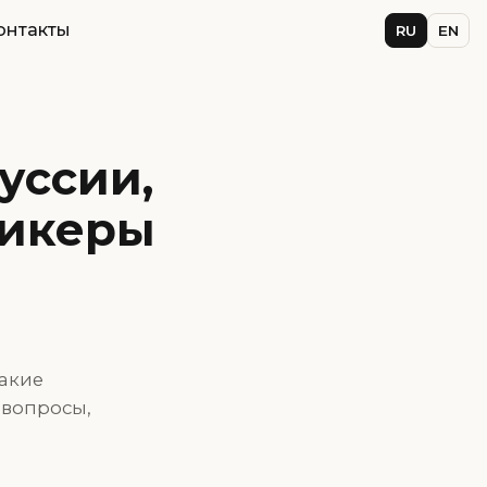
онтакты
RU
EN
уссии,
пикеры
акие
 вопросы,