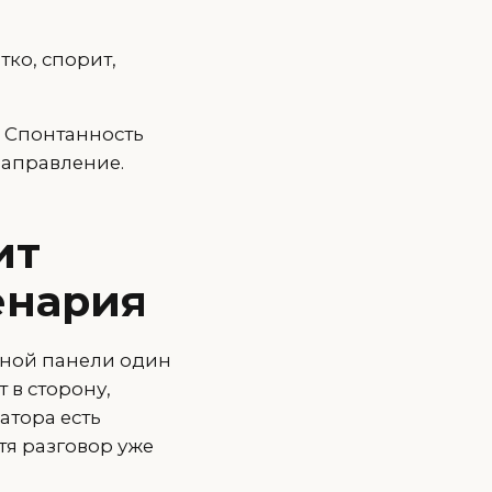
тко, спорит,
. Спонтанность
направление.
ит
енария
ьной панели один
 в сторону,
атора есть
тя разговор уже