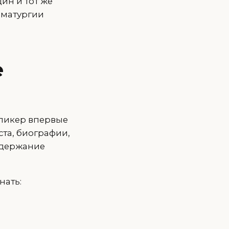
ин и тот же
аматургии
е
спикер впервые
ста, биографии,
одержание
нать: