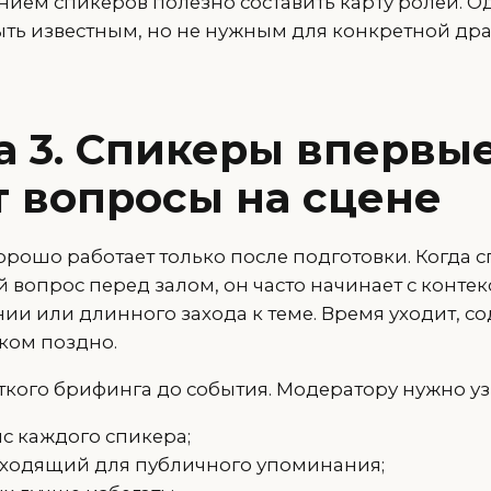
ием спикеров полезно составить карту ролей. Од
ыть известным, но не нужным для конкретной др
 3. Спикеры впервы
 вопросы на сцене
рошо работает только после подготовки. Когда 
вопрос перед залом, он часто начинает с контек
ии или длинного захода к теме. Время уходит, с
ком поздно.
ткого брифинга до события. Модератору нужно уз
с каждого спикера;
ходящий для публичного упоминания;