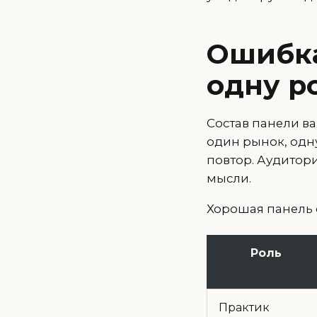
Ошибка
одну р
Состав панели ва
один рынок, одн
повтор. Аудитор
мысли.
Хорошая панель 
Роль
Практик