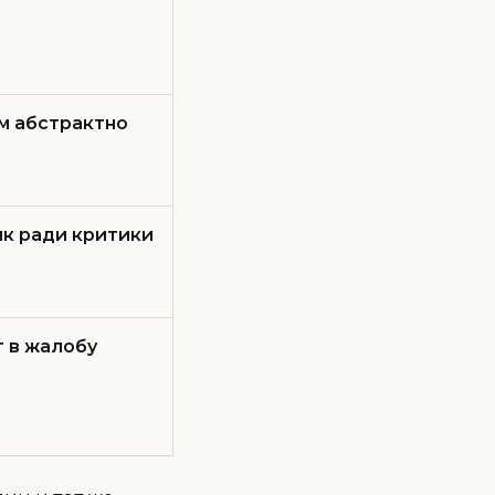
м абстрактно
ик ради критики
 в жалобу