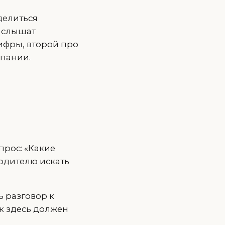
делиться
ы слышат
ифры, второй про
мпании.
прос: «Какие
водителю искать
ь разговор к
ск здесь должен