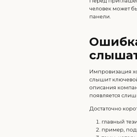
Перед приглашен
человек может б
панели.
Ошибка
слышат
Импровизация хо
слышит ключевой 
описания компан
появляется слиш
Достаточно коро
главный тези
пример, под