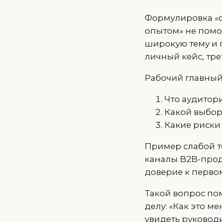
Формулировка «о
опытом» не помо
широкую тему и 
личный кейс, тре
Рабочий главный
Что аудитор
Какой выбор
Какие риски
Пример слабой т
каналы B2B-прод
доверие к первом
Такой вопрос по
делу: «Как это м
увидеть руковод