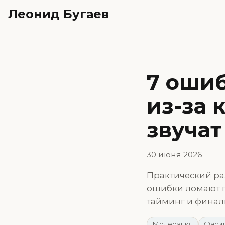
Леонид Бугаев
7 ошиб
из-за 
звучат
30 июня 2026
Практический ра
ошибки ломают п
тайминг и финал
Модерация
Фасил