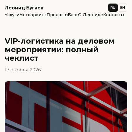
Леонид Бугаев
RU
EN
Услуги
Нетворкинг
Продажи
Блог
О Леониде
Контакты
VIP-логистика на деловом
мероприятии: полный
чеклист
17 апреля 2026