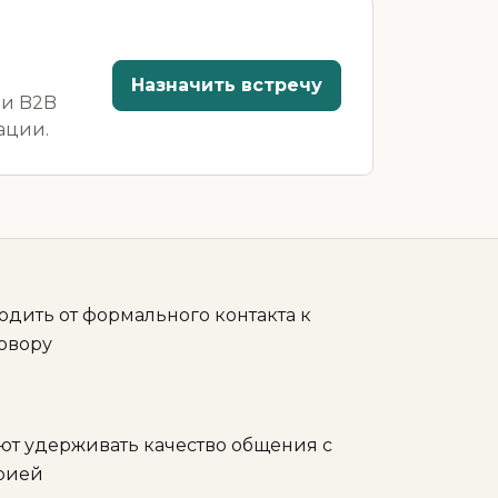
Назначить встречу
ми B2B
ации.
дить от формального контакта к
овору
ют удерживать качество общения с
рией