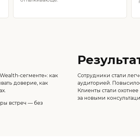
отталкивающе.
и
Результа
Wealth-сегменте»: как
Сотрудники стали легч
ивать доверие, как
аудиторией. Повысило
ах.
Клиенты стали охотнее
за новыми консультац
ры встреч — без