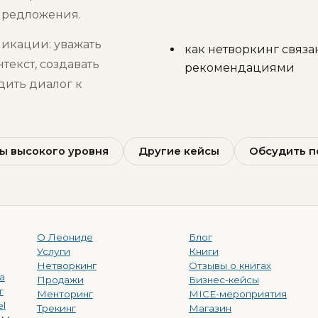
предложения.
икации: уважать
как нетворкинг связа
текст, создавать
рекомендациями
дить диалог к
ы высокого уровня
Другие кейсы
Обсудить п
О Леониде
Блог
Услуги
Книги
Нетворкинг
Отзывы о книгах
а
Продажи
Бизнес-кейсы
г
Менторинг
MICE-мероприятия
el
Трекинг
Магазин