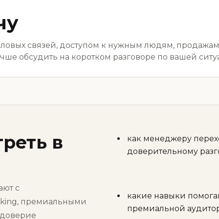
чу
деловых связей, доступом к нужным людям, продажа
учше обсудить на коротком разговоре по вашей ситу
треть в
как менеджеру перехо
доверительному разг
ают с
какие навыки помога
nking, премиальными
премиальной аудито
 доверие