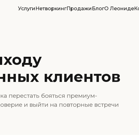
Услуги
Нетворкинг
Продажи
Блог
О Леониде
К
ыходу
нных клиентов
а перестать бояться премиум-
доверие и выйти на повторные встречи