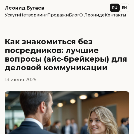
Леонид Бугаев
RU
EN
Услуги
Нетворкинг
Продажи
Блог
О Леониде
Контакты
Как знакомиться без
посредников: лучшие
вопросы (айс-брейкеры) для
деловой коммуникации
13 июня 2025