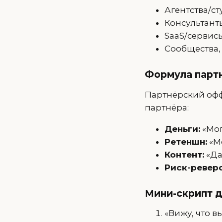
Агентства/ст
Консультант
SaaS/сервис
Сообщества,
Формула парт
Партнёрский офф
партнёра:
Деньги:
«Мог
Ретеншн:
«Мо
Контент:
«Да
Риск-реверс
Мини-скрипт д
«Вижу, что в