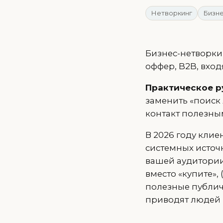
Нетворкинг
Бизне
Бизнес-нетворкин
оффер, B2B, вход
Практическое р
заменить «поиск
контакт полезным
В 2026 году клие
системных источн
вашей аудитории
вместо «купите», 
полезные публич
приводят людей 