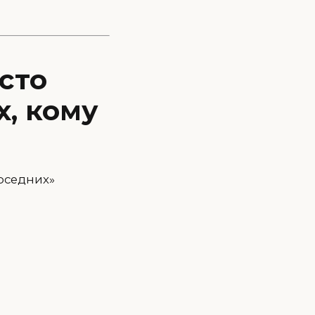
сто
х, кому
соседних»