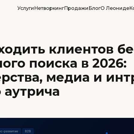
Услуги
Нетворкинг
Продажи
Блог
О Леониде
К
ходить клиентов бе
ого поиска в 2026:
рства, медиа и инт
 аутрича