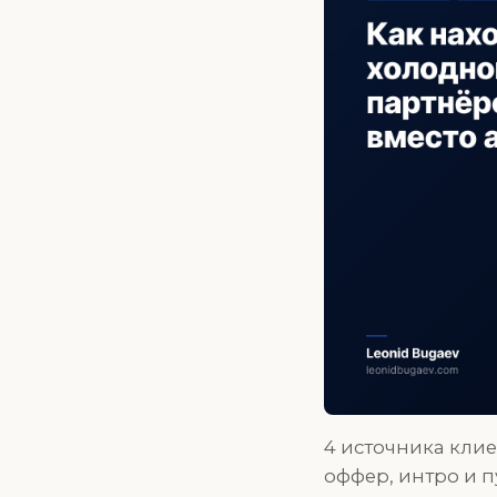
4 источника клие
оффер, интро и 