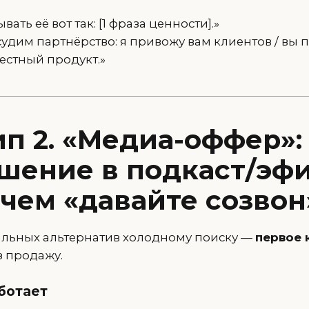
вать её вот так: [1 фраза ценности].»
удим партнёрство: я привожу вам клиентов / вы 
естный продукт.»
п 2. «Медиа-оффер»:
шение в подкаст/эф
 чем «давайте созвон
ильных альтернатив холодному поиску —
первое 
ез продажу.
ботает