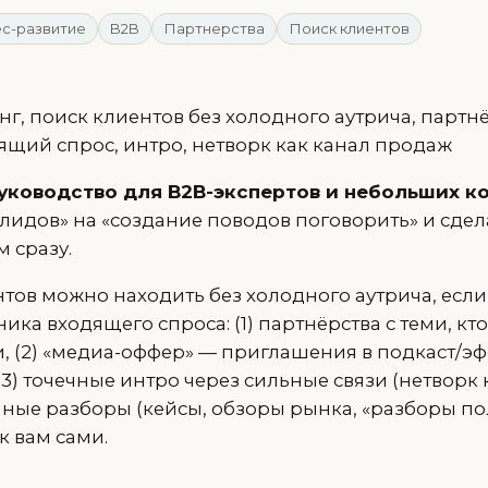
с-развитие
B2B
Партнерства
Поиск клиентов
г, поиск клиентов без холодного аутрича, партнё
ящий спрос, интро, нетворк как канал продаж
уководство для B2B-экспертов и небольших к
 лидов» на «создание поводов поговорить» и сде
 сразу.
нтов можно находить без холодного аутрича, если
ика входящего спроса: (1) партнёрства с теми, кт
, (2) «медиа-оффер» — приглашения в подкаст/э
(3) точечные интро через сильные связи (нетворк ка
ные разборы (кейсы, обзоры рынка, «разборы пол
к вам сами.