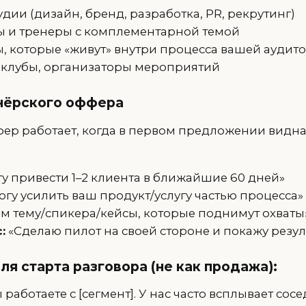
удии (дизайн, бренд, разработка, PR, рекрутинг)
ы и тренеры с комплементарной темой
ы, которые «живут» внутри процесса вашей аудит
 клубы, организаторы мероприятий
нёрского оффера
ер работает, когда в первом предложении видна
у привести 1–2 клиента в ближайшие 60 дней»
гу усилить ваш продукт/услугу частью процесса»
м тему/спикера/кейсы, которые поднимут охваты
:
«Сделаю пилот на своей стороне и покажу резул
ля старта разговора (не как продажа):
ы работаете с [сегмент]. У нас часто всплывает со