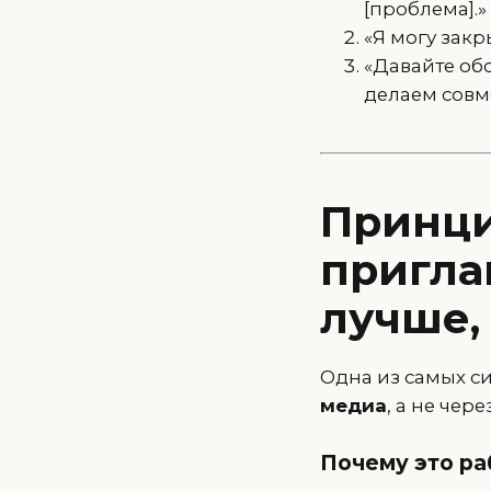
[проблема].»
«Я могу закры
«Давайте обс
делаем совм
Принци
пригла
лучше,
Одна из самых с
медиа
, а не чер
Почему это ра