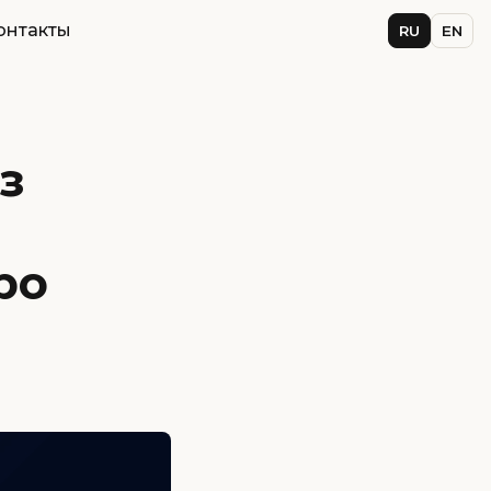
онтакты
RU
EN
з
ро