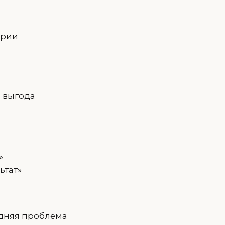
ории
 выгода
»
ьтат»
седняя проблема