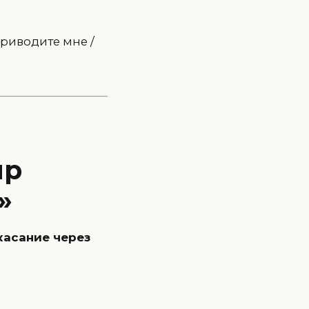
приводите мне /
ир
»
касание через