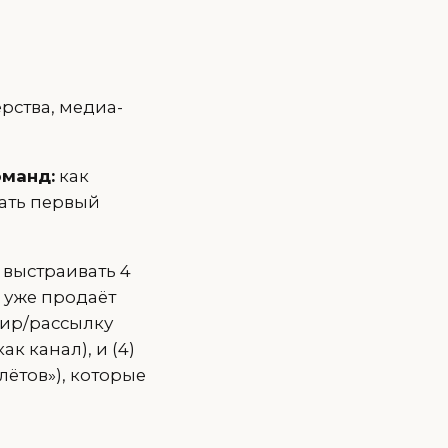
рства, медиа-
оманд:
как
лать первый
 выстраивать 4
о уже продаёт
фир/рассылку
к канал), и (4)
ётов»), которые