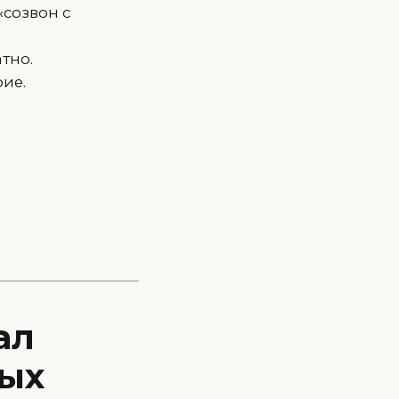
 «созвон с
тно.
рие.
ал
бых