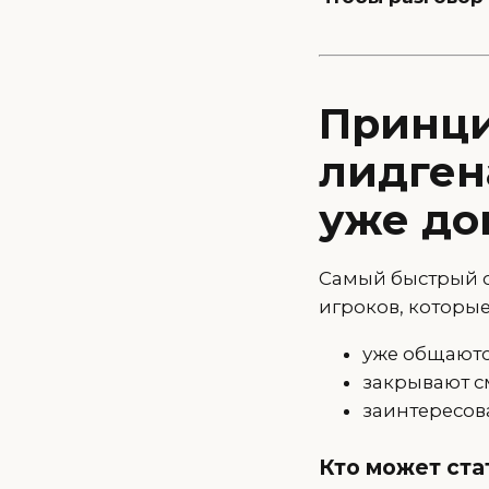
Принци
лидгена
уже до
Самый быстрый сп
игроков, которые
уже общаютс
закрывают с
заинтересов
Кто может ста