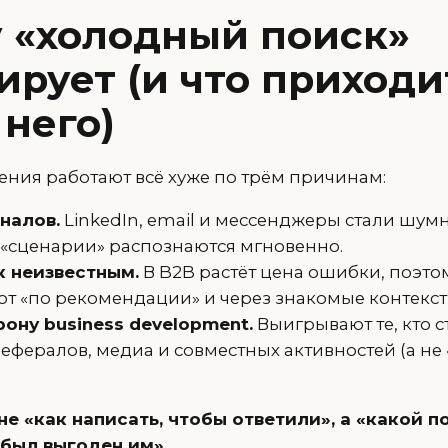
 «холодный поиск»
ирует (и что приходи
 него)
ния работают всё хуже по трём причинам:
налов.
LinkedIn, email и мессенджеры стали шум
«сценарии» распознаются мгновенно.
к неизвестным.
В B2B растёт цена ошибки, поэт
т «по рекомендации» и через знакомые контекст
рону business development.
Выигрывают те, кто с
ефералов, медиа и совместных активностей (а не 
не «как написать, чтобы ответили», а «какой п
 был выгоден им».