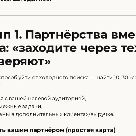
п 1. Партнёрства вме
: «заходите через те
веряют»
особ уйти от холодного поиска — найти 10–30 «
:
я с вашей целевой аудиторией,
межные задачи,
аны в дополнительных клиентах/выручке.
ть вашим партнёром (простая карта)