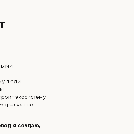
т
ными:
ому люди
ы.
троит экосистему:
«стреляет по
овод я создаю,