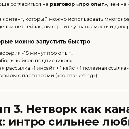
още согласиться на
разговор «про опыт»
, чем на
е контент, который можно использовать многокра
елки нет сейчас, вы строите узнаваемость и дове
орые можно запустить быстро
еосерия «15 минут про опыт»
зборы кейсов подписчиков»
 рассылка «1 инсайт + 1 кейс + 1 полезная ссылка»
эфиры с партнёрами («co-marketing»)
п 3. Нетворк как кан
: интро сильнее лю