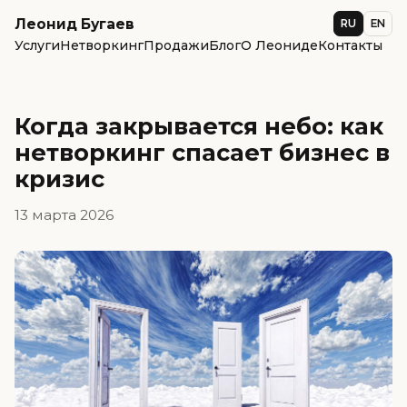
Леонид Бугаев
RU
EN
Услуги
Нетворкинг
Продажи
Блог
О Леониде
Контакты
Когда закрывается небо: как
нетворкинг спасает бизнес в
кризис
13 марта 2026