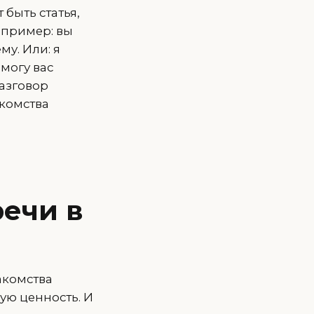
быть статья,
Например: вы
у. Или: я
могу вас
азговор
акомства
ечи в
акомства
ую ценность. И