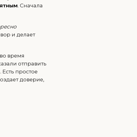
ятным
. Сначала
ересно
овор и делает
 во время
азали отправить
 Есть простое
создает доверие,