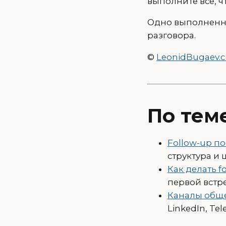
выполните всё, ч
Одно выполненно
разговора.
©
LeonidBugaev.
По тем
Follow-up по
структура и
Как делать f
первой встр
Каналы обще
LinkedIn, Te