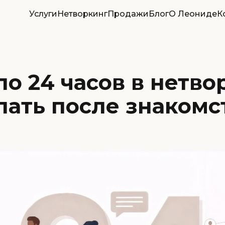
Услуги
Нетворкинг
Продажи
Блог
О Леониде
К
о 24 часов в нетво
лать после знакомс