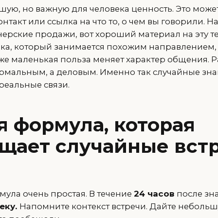
ую, но важную для человека ценность. Это может 
онтакт или ссылка на что то, о чем вы говорили. 
рские продажи, вот хороший материал на эту тем
ка, который занимается похожим направлением, 
же маленькая польза меняет характер общения. Р
ормальным, а деловым. Именно так случайные зн
реальные связи.
я формула, которая
щает случайные встр
рмула очень простая. В течение
24 часов
после зн
еку.
Напомните контекст встречи. Дайте небольш