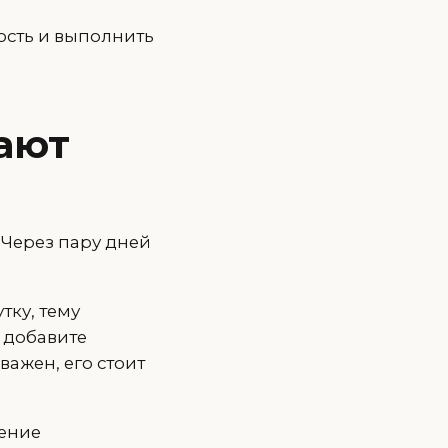
ность и выполнить
ают
 Через пару дней
тку, тему
и добавите
важен, его стоит
щение