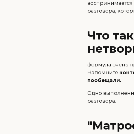
воспринимается 
разговора, котор
Что так
нетвор
формула очень пр
Напомните
конт
пообещали.
Одно выполненно
разговора.
"Матрос