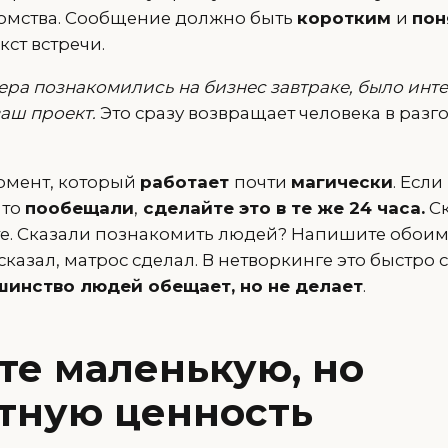
комства. Сообщение должно быть
коротким
и
пон
ст встречи.
ера познакомились на бизнес завтраке, было инт
аш проект.
Это сразу возвращает человека в разг
момент, который
работает
почти
магически
. Если
 то
пообещали
,
сделайте это в те же 24 часа.
Ск
те. Сказали познакомить людей? Напишите обоим.
сказал, матрос сделал. В нетворкинге это быстро 
инство людей обещает, но не делает
.
те маленькую, но
тную ценность