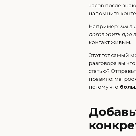
часов после зна
напомните контек
Например:
мы вч
поговорить про в
контакт живым.
Этот тот самый 
разговора вы что
статью? Отправь
правило: матрос 
потому что
больш
Добавь
конкре