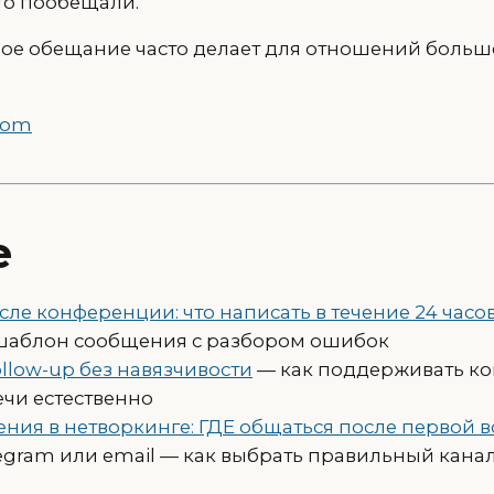
то пообещали.
е обещание часто делает для отношений больше
com
е
сле конференции: что написать в течение 24 часо
 шаблон сообщения с разбором ошибок
ollow-up без навязчивости
— как поддерживать ко
ечи естественно
ния в нетворкинге: ГДЕ общаться после первой в
legram или email — как выбрать правильный кана