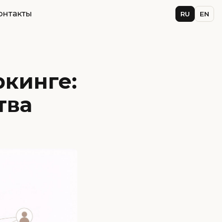
онтакты
RU
EN
ркинге:
тва