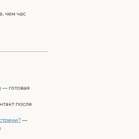
, чем час
в
— готовая
нтакт после
стречи?
—
л