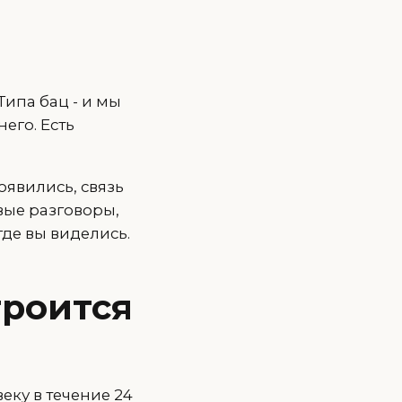
Типа бац - и мы
его. Есть
оявились, связь
овые разговоры,
где вы виделись.
троится
еку в течение 24