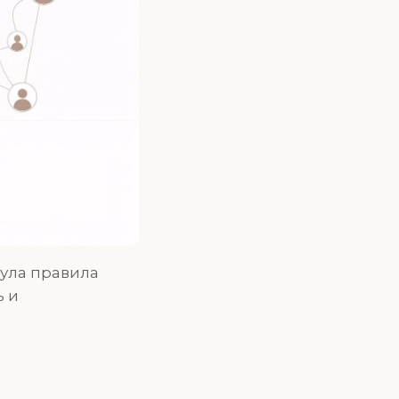
мула правила
ь и