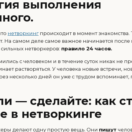
гия выполнения
ного.
что
нетворкинг
происходит в момент знакомства. 
ет. На самом деле самое важное начинается после н
 сильных нетворкеров:
правило 24 часов.
ились с человеком и в течение суток никак не пр
инает растворяться. У человека новые встречи, н
рез несколько дней он уже с трудом вспоминает, 
и — сделайте: как с
е в нетворкинге
еры делают одну простую вещь. Они
пишут
челов