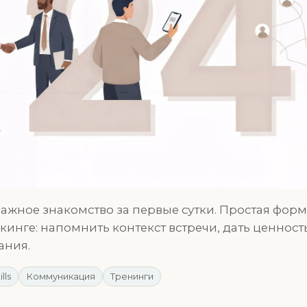
важное знакомство за первые сутки. Простая фор
ркинге: напомнить контекст встречи, дать ценност
ания.
ills
Коммуникация
Тренинги