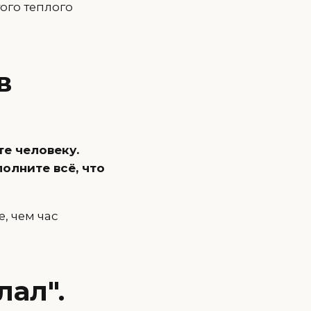
ого теплого
в
е человеку.
олните всё, что
, чем час
лал".