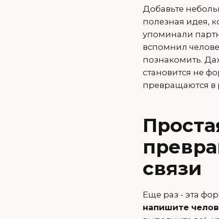
Добавьте небольш
полезная идея, к
упоминали партне
вспомнил челове
познакомить. Да
становится не ф
превращаются в 
Проста
превра
связи
Еще раз - эта фо
напишите челов