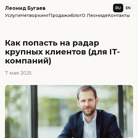
Леонид Бугаев
RU
EN
Услуги
Нетворкинг
Продажи
Блог
О Леониде
Контакты
Как попасть на радар
крупных клиентов (для IT-
компаний)
7 мая 2025