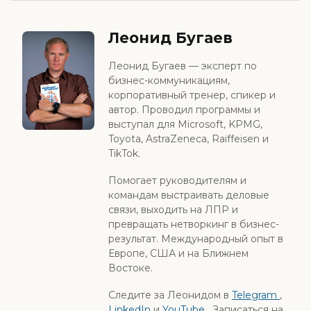
Леонид Бугаев
Леонид Бугаев — эксперт по
бизнес-коммуникациям,
корпоративный тренер, спикер и
автор. Проводил программы и
выступал для Microsoft, KPMG,
Toyota, AstraZeneca, Raiffeisen и
TikTok.
Помогает руководителям и
командам выстраивать деловые
связи, выходить на ЛПР и
превращать нетворкинг в бизнес-
результат. Международный опыт в
Европе, США и на Ближнем
Востоке.
Следите за Леонидом в
Telegram
,
LinkedIn
и
YouTube
. Записаться на